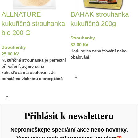
ALLNATURE
BAHAK strouhanka
kukuřičná strouhanka
kukuřičná 200g
bio 200 G
Strouhanky
32.00
Kč
Strouhanky
Hodí se na zahušťování nebo
25.00
Kč
obalování.
Kukuřičná strouhanka je perfektní
při vaření, zejména na
zahušťování a obalování. Je
bohatá na vlákninu a prospěšné
sacharidy.
Přihlásit k newsletteru
Nepromeškejte speciální akce nebo novinky.