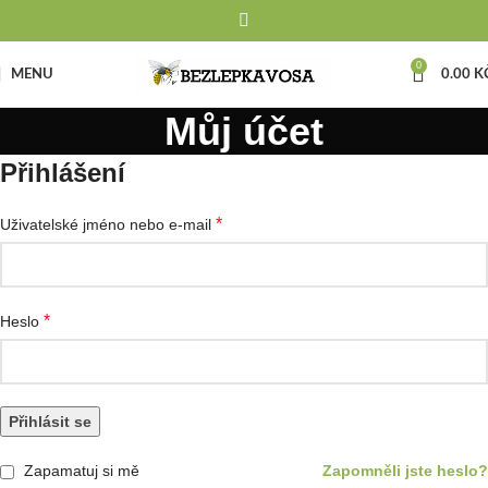
0
MENU
0.00
K
Můj účet
Přihlášení
*
Uživatelské jméno nebo e-mail
*
Heslo
Přihlásit se
Zapamatuj si mě
Zapomněli jste heslo?