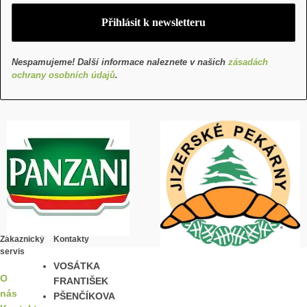
Nespamujeme! Další informace naleznete v našich
zásadách
ochrany osobních údajů
.
Zákaznický
Kontakty
servis
VOSÁTKA
O
FRANTIŠEK
nás
PŠENČÍKOVA