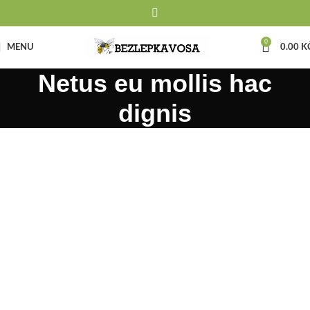
0
MENU
0.00
K
Netus eu mollis hac
dignis